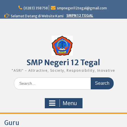
Skip
to
(0283) 358758
smpnegeri12tegal@gmail.com
content
SMPN 12 TEGAL
Selamat Datang di Website Kami
SMP Negeri 12 Tegal
"ASRI" – Attractive, Society, Responsibility, Inovative
Search
for:
Menu
Guru